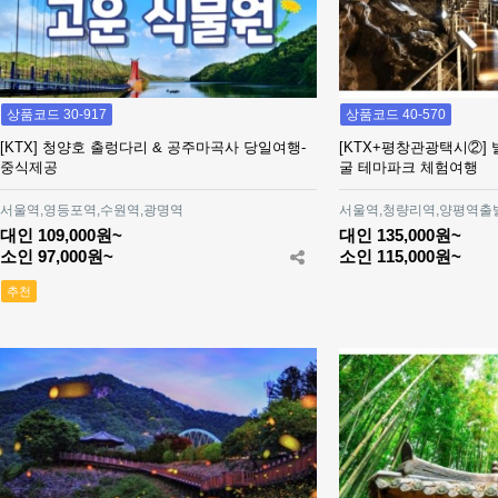
상품코드 30-917
상품코드 40-570
[KTX] 청양호 출렁다리 & 공주마곡사 당일여행-
[KTX+평창관광택시②]
중식제공
굴 테마파크 체험여행
서울역,영등포역,수원역,광명역
서울역,청량리역,양평역출
대인 109,000원~
대인 135,000원~
소인 97,000원~
소인 115,000원~
추천