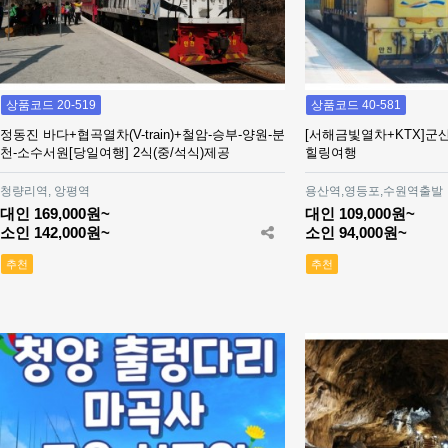
상품코드 20-519
상품코드 40-581
정동진 바다+협곡열차(V-train)+철암-승부-양원-분
[서해금빛열차+KTX]
천-소수서원[당일여행] 2식(중/석식)제공
힐링여행
청량리역, 앙평역
용산역,영등포,수원역출발
대인 169,000원~
대인 109,000원~
소인 142,000원~
소인 94,000원~
추천
추천