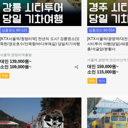
상품코드 60-121
상품코드 60-554
[KTX서울역/청량리역] 천년의 도시! 강릉명소(오
[KTX서울역/광명역/대
죽헌/경포호수/안목항/바다부채길) 당일치기여행
시티투어 여행(당일)-태
총/석굴암/분황사
서울역,청량리역출발
서울역,광명역,천안아산역
대인 139,000원~
대인 159,000원~
소인 109,000원~
소인 115,000원~
추천
추천
인기