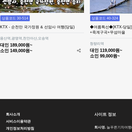
상품코드 30-514
상품코드 40-324
KTX - 순천만 국가정원 & 선암사 여행(당일)
◆여름특선◆[KTX-당일
+죽계구곡+무섬마을
용산역,광명역,천안아산,오송역
청량리역
대인 189,000원~
대인 119,000원~
소인 149,000원~
소인 99,000원~
맨끝
사이트 정보
회사소개
서비스이용약관
회사명.
늘푸른기차여행(H
개인정보처리방침