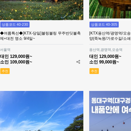
상품코드 40-230
상품코드 40-305
◆여름특선◆[KTX-당일]블링블링 무주반딧불축
[KTX용산역/광명역/오송
제+대전 명소 9/4일~
양(죽녹원/가로수길/소쇄
서울역
용산역,광명역,오송역
대인 129,000원~
대인 129,000원~
소인 109,000원~
소인 99,000원~
추천
추천