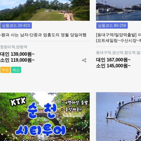
상품코드 20-815
상품코드 80-256
-왕과 사는 남자-단종과 엄흥도의 영월 당일여행
[동대구역/밀양역출발] 
(요트세일링~수산시장~
청량리역,양평역
동대구역,경산역,청도역,
대인 139,000원~
대인 167,000원~
소인 119,000원~
소인 145,000원~
추천
최신