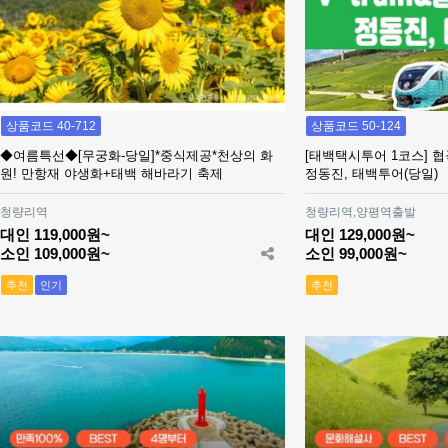
상품코드 40-712
상품코드 50-124
◆여름특선◆[무궁화-당일]*중식제공*천상의 화
[태백택시투어 1코스] 
원! 만항재 야생화+태백 해바라기 축제
정동진, 태백투어(당일)
청량리역
청량리역,양평역출발
대인 119,000원~
대인 129,000원~
소인 109,000원~
소인 99,000원~
추천
인기
추천