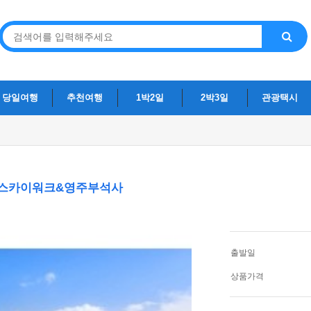
당일여행
추천여행
1박2일
2박3일
관광택시
길+스카이워크&영주부석사
출발일
상품가격