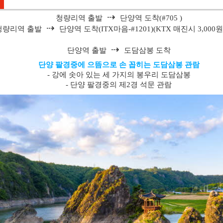
⇢
청량리역 출발
단양역 도착(#705 )
⇢
청량리역 출발
단양역 도착(ITX마음-#1201)(KTX 매진시 3,000원
⇢
단양역 출발
도담삼봉 도착
단양 팔경중에 으뜸으로 손 꼽히는 도담삼봉 관람
- 강에 솟아 있는 세 가지의 봉우리 도담삼봉
- 단양 팔경중의 제2경 석문 관람