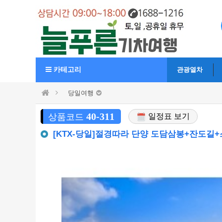
카테고리
관광열차
당일여행
40-311
상품코드
일정표 보기
[KTX-당일]절경따라 단양 도담삼봉+잔도