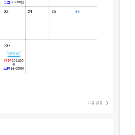
원
소인
99,000원
23
24
25
26
원
30
예약가능
대인
109,000
원
원
소인
99,000원
다음 상품