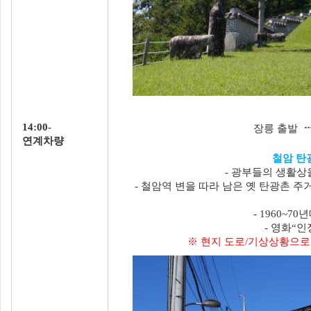
14:00-
장릉 출발
연계차량
철암 탄
- 광부들의 생활상
- 철암역 변을 따라 남은 옛 탄광촌 
- 1960~
- 영화“
※ 현지 도로/기상상황으로