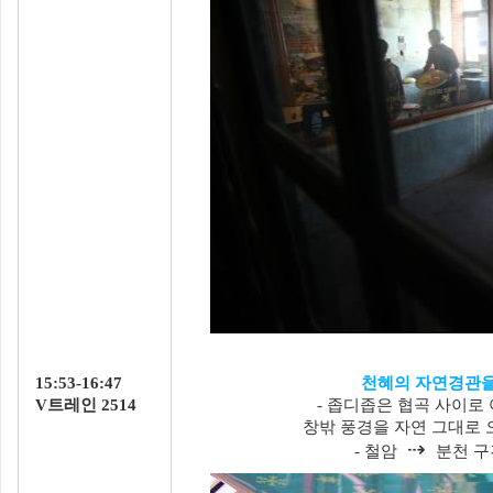
15:53-16:47
천혜의 자연경관을
V트레인 2514
- 좁디좁은 협곡 사이로
창밖 풍경을 자연 그대로 
⇢
- 철암
분천 구간