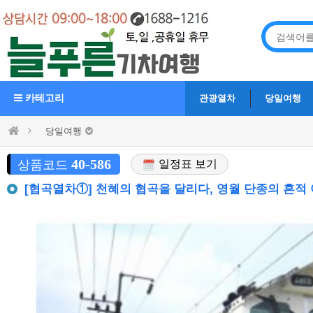
카테고리
관광열차
당일여행
당일여행
40-586
상품코드
일정표 보기
[협곡열차①] 천혜의 협곡을 달리다, 영월 단종의 흔적