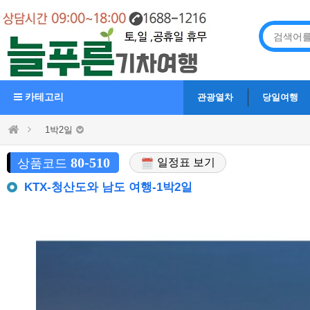
카테고리
관광열차
당일여행
1박2일
80-510
상품코드
일정표 보기
KTX-청산도와 남도 여행-1박2일