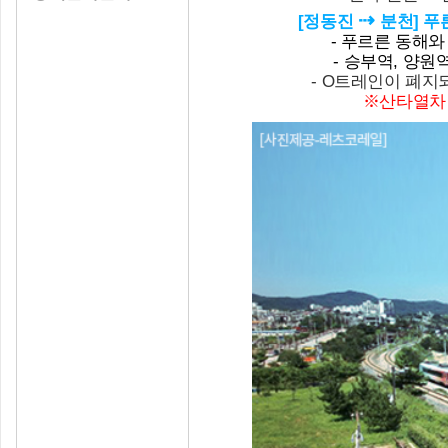
⇢
[정동진
분천] 
- 푸르른 동해
- 승부역, 양원
- O트레인이 폐지
※산타열차